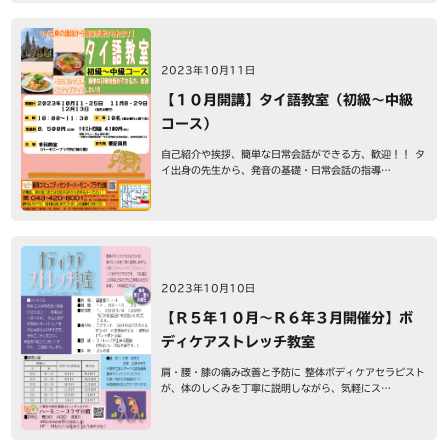
2023年10月11日
【１０月開講】タイ語教室（初級～中級
コース）
自己紹介や挨拶、簡単な日常会話ができる方、歓迎！！ タ
イ出身の先生から、発音の基礎・日常会話の指導…
2023年10月10日
【Ｒ５年１０月～Ｒ６年３月開催分】ボ
ディケアストレッチ教室
肩・腰・膝の痛み改善と予防に 整体ボディケアセラピスト
が、体のしくみを丁寧に説明しながら、気軽にス…