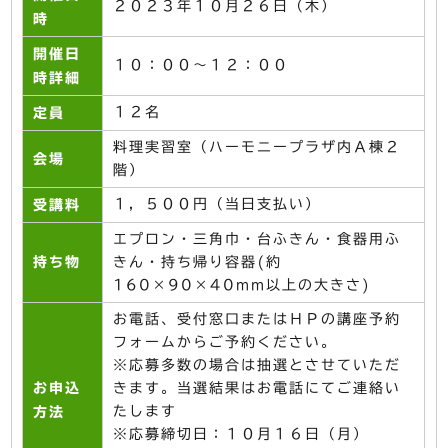
２０２３年１０月２６日（木）
時
開催日
１０：００～１２：００
時詳細
１２名
定員
料理実習室（ハーモニープラザ内Ａ棟２
会場
階）
１，５００円（当日支払い）
受講料
エプロン・三角巾・台ふきん・食器用ふ
持ち物
きん・持ち帰り容器(約
160×90×40mm以上の大きさ)
お電話、受付窓口またはＨＰの講座予約
フォームからご予約ください。
※応募多数の場合は抽選とさせていただ
お申込
きます。当選結果はお電話にてご連絡い
たします
方法
※応募締切日：１０月１６日（月）