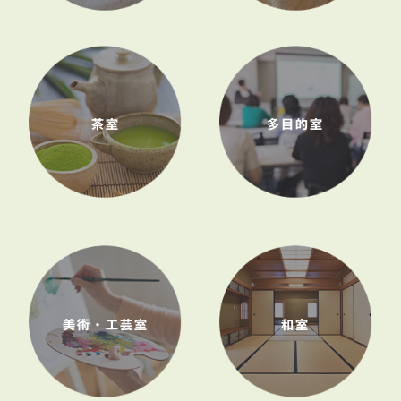
茶室
多目的室
美術・工芸室
和室