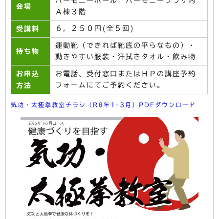
ハーモニーホール ハーモニープラザ内
会場
Ａ棟３階
６，２５０円(全５回)
受講料
運動靴（できれば靴底の平らなもの）・
持ち物
動きやすい服装・汗拭きタオル・飲み物
お申込
お電話、受付窓口またはＨＰの講座予約
フォームにてご予約ください。
方法
気功・太極拳教室チラシ（R8年1-3月）PDFダウンロード