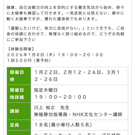
健康、自己治癒力の向上を目的とする養生気功から始め、徐々
に太極拳も練習して行きます。一見武術とは思えない、静かに
動く太極拳ですが、優れた護身術でもあります。
「運動したいけど、体力に自信がない。」という方でも、ご自
身の体調に合わせて、無理なく取り組めるので、どうぞお気軽
にご参加下さい
【体験会開催】
２０２６年１月８日（木）１９：００～２０：００
１回５００円（要予約）
開催日
１月２２日、２月１２・２６日、３月１
２・２６日
時
開催日
指定木曜日
１９：００～２０：００
時詳細
川上 裕之 先生
講師
無極静功指導員・NHK文化センター講師
１８名(最小催行人数５名)
定員