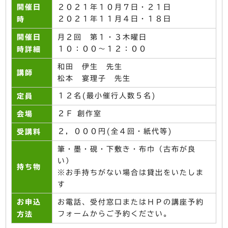
開催日
２０２１年１０月７日・２１日
２０２１年１１月４日・１８日
時
開催日
月２回 第１・３木曜日
１０：００～１２：００
時詳細
和田 伊生 先生
講師
松本 宴理子 先生
１２名(最小催行人数５名)
定員
２Ｆ 創作室
会場
２，０００円(全４回・紙代等)
受講料
筆・墨・硯・下敷き・布巾（古布が良
い）
持ち物
※お手持ちがない場合は貸出をいたしま
す
お申込
お電話、受付窓口またはＨＰの講座予約
フォームからご予約ください。
方法