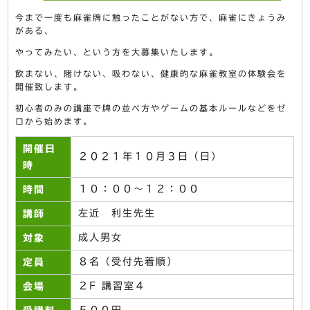
今まで一度も麻雀牌に触ったことがない方で、麻雀にきょうみ
がある、
やってみたい、という方を大募集いたします。
飲まない、賭けない、吸わない、健康的な麻雀教室の体験会を
開催致します。
初心者のみの講座で牌の並べ方やゲームの基本ルールなどをゼ
ロから始めます。
開催日
２０２１年１０月３日（日）
時
１０：００～１２：００
時間
左近 利生先生
講師
成人男女
対象
８名（受付先着順）
定員
２F 講習室４
会場