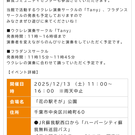
蘇我コミュニティセンターも参加させていただきます。
当館で活動するウクレレ演奏サークルの「Tany」、フラダンス
サークルの発表も予定しておりますので
みなさまぜひ遊びに来てくださいね！
■ウクレレ演奏サークル「Tany」
発表時間：11時～16時頃まで
演奏者を変えながらのんびりと演奏をしていただく予定です。
■フラダンスサークル
発表時間：11時15分～11時45分
ウクレレの演奏に合わせて踊っていただく予定です。
【イベント詳細】
開催日
2025/12/13 （土）11：00～
16：00 ※雨天中止
時
「花の駅そが」公園
会場名
千葉市中央区川崎町60
住所
●JR蘇我駅西口から「ハーバーシティ蘇
我無料巡回バス」