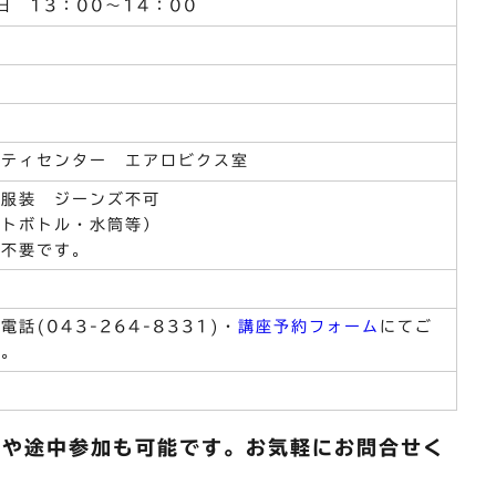
日 13：00～14：00
生
ニティセンター エアロビクス室
る服装 ジーンズ不可
ットボトル・水筒等）
は不要です。
話(043-264-8331)・
講座予約フォーム
にてご
い。
）や途中参加も可能です。お気軽にお問合せく