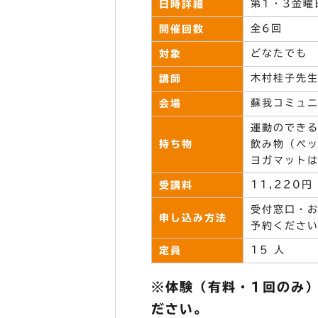
第1・3金曜
日時詳細
全6回
開催回数
どなたでも
対象
木村桂子先
講師
蘇我コミュ
会場
運動のでき
持ち物
飲み物（ペ
ヨガマット
11,220円
受講料
受付窓口・お電
申し込み方法
予約くださ
15 人
定員
※体験（有料・1回のみ
ださい。