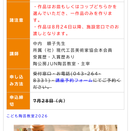
・作品はお皿もしくはコップどちらかを
選んでいただき、一作品のみを作りま
諸注意
す。
・作品は8月24日以降、施設窓口でのお
渡しとなります。
中内 順子先生
所属（社）現代工芸美術家協会本会員
講師
受賞歴・入賞歴あり
陶公房JUN陶芸教室・主宰
受付窓口・お電話(043-264-
申し込
8331)・
講座予約フォーム
にてご予約く
み方法
ださい。
申込締
7月28日（火
）
切
こども陶芸教室2026