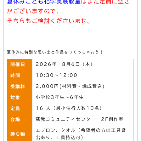
夏休みこども化学実験教室
はまだ定員に空き
がございますので、
そちらもご検討くださいませ。
夏休みに特別な思い出と作品をつくっちゃおう！
2026年 8月6日（木）
開催日
10:30～12:00
時間
2,000円(材料費・焼成費込)
受講料
小学校3年生～6年生
対象
16 人（最小催行人数10名）
定員
蘇我コミュニティセンター 2F創作室
会場
エプロン、タオル（希望者の方は工具貸
持ち物
出あり、工具持込可）