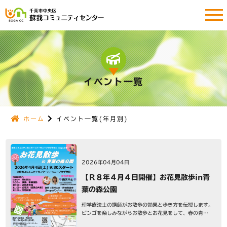
イベント一覧
ホーム
イベント一覧(年月別)
2026年04月04日
【Ｒ８年４月４日開催】お花見散歩in青
葉の森公園
理学療法士の講師がお散歩の効果と歩き方を伝授します。
ビンゴを楽しみながらお散歩とお花見をして、春の青…